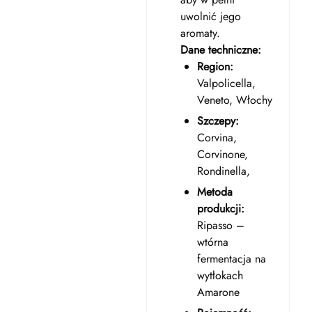
uwolnić jego
aromaty.
Dane techniczne:
Region:
Valpolicella,
Veneto, Włochy
Szczepy:
Corvina,
Corvinone,
Rondinella,
Metoda
produkcji:
Ripasso –
wtórna
fermentacja na
wytłokach
Amarone