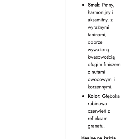
Smak:
Pełny,
harmonijny i
aksamitny, z
wyraźnymi
taninami,
dobrze
wyważoną
kwasowością i
długim finiszem
z nutami
owocowymi i
korzennymi.
Kolor:
Głęboka
rubinowa
czerwień z
refleksami
granatu.
Idealne na każdą