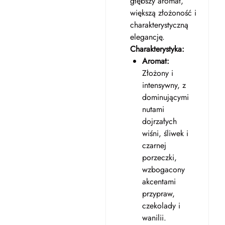
głębszy aromat,
większą złożoność i
charakterystyczną
elegancję.
Charakterystyka:
Aromat:
Złożony i
intensywny, z
dominującymi
nutami
dojrzałych
wiśni, śliwek i
czarnej
porzeczki,
wzbogacony
akcentami
przypraw,
czekolady i
wanilii.