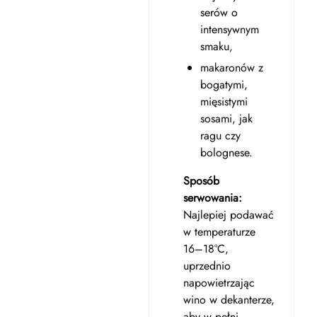
serów o
intensywnym
smaku,
makaronów z
bogatymi,
mięsistymi
sosami, jak
ragu czy
bolognese.
Sposób
serwowania:
Najlepiej podawać
w temperaturze
16–18°C,
uprzednio
napowietrzając
wino w dekanterze,
aby w pełni