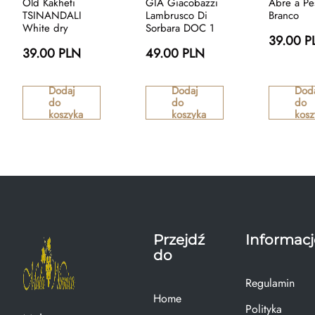
Old Kakheti
GIA Giacobazzi
Abre a Pe
TSINANDALI
Lambrusco Di
Branco
White dry
Sorbara DOC 1
39.00 P
39.00 PLN
49.00 PLN
Dodaj
Dodaj
Dod
do
do
do
koszyka
koszyka
kosz
Przejdź
Informacj
do
Regulamin
Home
Polityka