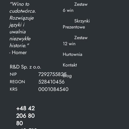
"Wino to
Zestaw
6 win
cudotwórca.
Rozwiązuje
Skrzynki
języki i
Prezentowe
uwalnia
Zestaw
niezwykłe
12 win
historie."
- Homer
Hurtownia
Kontakt
R&D Sp. z o.o.
7292755825
NIP
Blog
528410456
REGON
0001084540
KRS
+48 42
206 80
80