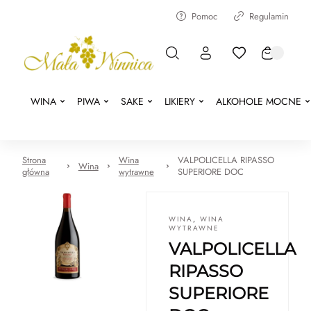
Pomoc
Regulamin
WINA
PIWA
SAKE
LIKIERY
ALKOHOLE MOCNE
Strona
Wina
VALPOLICELLA RIPASSO
Wina
główna
wytrawne
SUPERIORE DOC
WINA
,
WINA
WYTRAWNE
VALPOLICELLA
RIPASSO
SUPERIORE