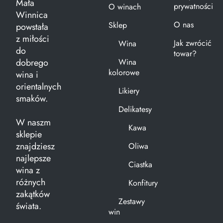
Mała
prywatności
O winach
Winnica
O nas
Sklep
powstała
z miłości
Jak zwrócić
Wina
do
towar?
dobrego
Wina
kolorowe
wina i
orientalnych
Likiery
smaków.
Delikatesy
W naszm
Kawa
sklepie
znajdziesz
Oliwa
najlepsze
Ciastka
wina z
różnych
Konfitury
zakątków
Zestawy
świata.
win