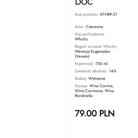
DOC
Kod produktu:
ATVRIP-21
Kolor:
Czerwone
Kraj pochodzenia:
Włochy
Region winiarski Włochy:
Wenecja Euganejska
(Veneto)
Pojemność:
750 ml
Zawartość alkoholu:
14%
Rodzaj:
Wytrawne
Szczep:
Wina Corvina,
Wina Corvinone, Wina
Rondinella
79.00
PLN