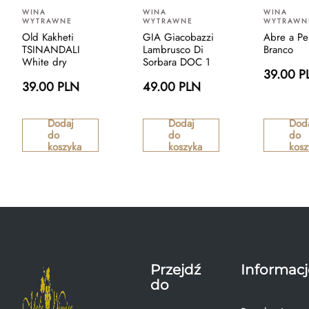
WINA
WINA
WINA
WYTRAWNE
WYTRAWNE
WYTRAWN
Old Kakheti
GIA Giacobazzi
Abre a Pe
TSINANDALI
Lambrusco Di
Branco
White dry
Sorbara DOC 1
39.00 P
39.00 PLN
49.00 PLN
Dodaj
Dodaj
Dod
do
do
do
koszyka
koszyka
kosz
Przejdź
Informacj
do