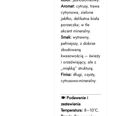
Aromat:
cytrusy, trawa
cytrynowa, zielone
jabłko, delikatna biała
porzeczka; w tle
akcent mineralny.
Smak:
wytrawny,
pełniejszy, z dobrze
zbudowaną
kwasowością – świeży
i orzeźwiający, ale z
„miękką” strukturą.
Finisz:
długi, czysty,
cytrusowo-mineralny.
🍽️
Podawanie i
zestawienia
Temperatura:
8–10°C.