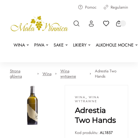
Pomoc
Regulamin
WINA
PIWA
SAKE
LIKIERY
ALKOHOLE MOCNE
Strona
Wina
Adrestia Two
Wina
główna
wytrawne
Hands
WINA
,
WINA
WYTRAWNE
Adrestia
Two Hands
Kod produktu:
AL1857