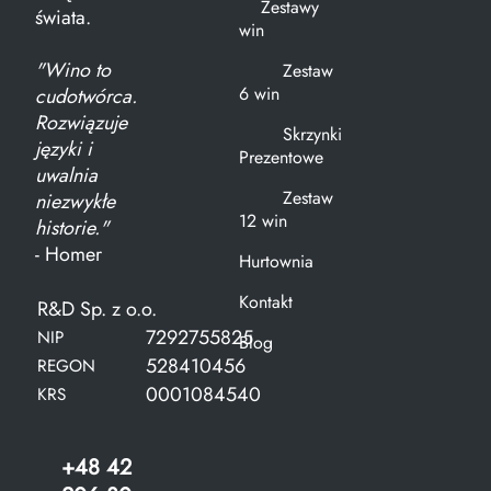
Zestawy
świata.
win
"Wino to
Zestaw
6 win
cudotwórca.
Rozwiązuje
Skrzynki
języki i
Prezentowe
uwalnia
Zestaw
niezwykłe
12 win
historie."
- Homer
Hurtownia
Kontakt
R&D Sp. z o.o.
7292755825
NIP
Blog
528410456
REGON
0001084540
KRS
+48 42