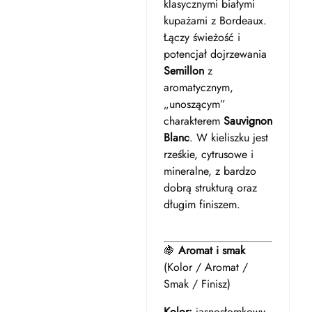
klasycznymi białymi
kupażami z Bordeaux.
Łączy świeżość i
potencjał dojrzewania
Semillon
z
aromatycznym,
„unoszącym”
charakterem
Sauvignon
Blanc
. W kieliszku jest
rześkie, cytrusowe i
mineralne, z bardzo
dobrą strukturą oraz
długim finiszem.
🍇
Aromat i smak
(Kolor / Aromat /
Smak / Finisz)
Kolor:
jasnosłomkowy.