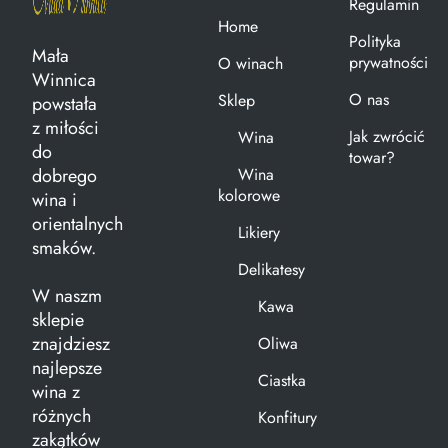
Regulamin
Home
Polityka
Mała
prywatności
O winach
Winnica
O nas
Sklep
powstała
z miłości
Jak zwrócić
Wina
do
towar?
dobrego
Wina
kolorowe
wina i
orientalnych
Likiery
smaków.
Delikatesy
W naszm
Kawa
sklepie
znajdziesz
Oliwa
najlepsze
Ciastka
wina z
różnych
Konfitury
zakątków