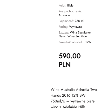
Kolor:
Białe
Kraj pochodzenia:
Australia
Pojemność:
750 ml
Rodzaj:
Wytrawne
Szczep:
Wina Sauvignon
Blanc, Wina Semillon
Zawartość alkoholu:
12%
590.00
PLN
Wino Australia Adrestia Two
Hands 2016 12% BW
750ml/6 – wytrawne białe
wino z Adelaide Hills