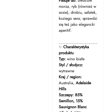
Pasuje do:
owoców
morza, ryb (również w
sosie), drobiu, sałatek,
koziego sera; sprawdzi
się też jako elegancki
aperitif.
✨
Charakterystyka
produktu
Typ:
wino białe
Styl / słodycz:
wytrawne
Kraj / region:
Australia,
Adelaide
Hills
Szczepy:
85%
Semillon, 15%
Sauvignon Blanc