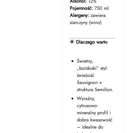
Alkohol:
12%
Pojemność:
750 ml
Alergeny:
zawiera
siarczyny (wino)
🌟
Dlaczego warto
Świetny,
„bordoski” styl:
świeżość
Sauvignon +
struktura Semillon.
Wyraźny,
cytrusowo-
mineralny profil i
dobra kwasowość
– idealne do