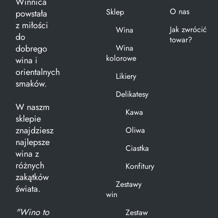
Winnica
O nas
Sklep
powstała
z miłości
Jak zwrócić
Wina
do
towar?
dobrego
Wina
kolorowe
wina i
orientalnych
Likiery
smaków.
Delikatesy
W naszm
Kawa
sklepie
znajdziesz
Oliwa
najlepsze
Ciastka
wina z
różnych
Konfitury
zakątków
Zestawy
świata.
win
"Wino to
Zestaw