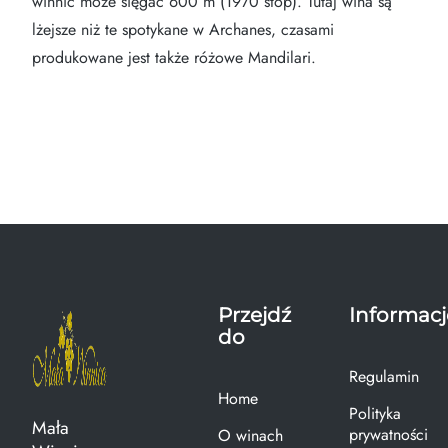
winnic może sięgać 600 m (1970 stóp). Tutaj wina są
lżejsze niż te spotykane w Archanes, czasami
produkowane jest także różowe Mandilari.
Przejdź
Informacj
do
Regulamin
Home
Polityka
Mała
prywatności
O winach