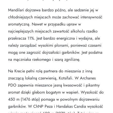
Mandilari dojrzewa bardzo późno, ale sadzenie jej w
chłodniejszych miejscach może zachować intensywność
aromatyczną. Nawet w przypadku upraw w
najcieplejszych miejscach zawartość alkoholu rzadko
przekracza 11%. Jest bardzo energiczna i wydajna, ale
należy zarządzać wysokimi plonami, ponieważ czasami
mogą one zagrozić dojrzałości garbników. Jest podatna
na mączniaka rzekomego i szarą zgniliznę.
Na Krecie pełni rolę partnera do mieszania z inną
znaczącą lokalną czerwienią, Kotsifali. W Archanes
PDO zapewnia mieszance jasną kwasowość i pikantny
aromat dzięki glebom bogatym w wapień. Wysokość do
450 m (1476 stóp) pomaga w powolnym dojrzewaniu
garbników. W ChNP Peza i Handakas Candia wysokość