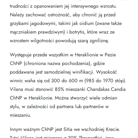
trudności z opanowaniem jej intensywnego wzrostu.
Należy zachować ostrożność, aby chronić ją przed
grzybami jagodowymi, takimi jak oidium (zwane także
mączniakiem prawdziwym) i botrytis, które wraz ze
wzrostem wilgotności powodują szarą zgniliznę.
Występuje przede wszystkim w Heraklionie w Pezie
ChNP (chroniona nazwa pochodzenia), gdzie
poddawana jest samodzielnej winifikacji. Wysokość
winnic waha się od 300 do 600 m (985 do 1970 stóp).
Vilana musi stanowić 85% mieszanki Chandakas Candia
ChNP w Heraklionie. Można stworzyć wiele odmian
stylu, w zależności od partnera lub partnerów w
mieszaniu.
Innym ważnym ChNP jest Sitia we wschodniej Krecie.
Tutaj Vilana jest mieszana z 30% Thrapsathiri, inną