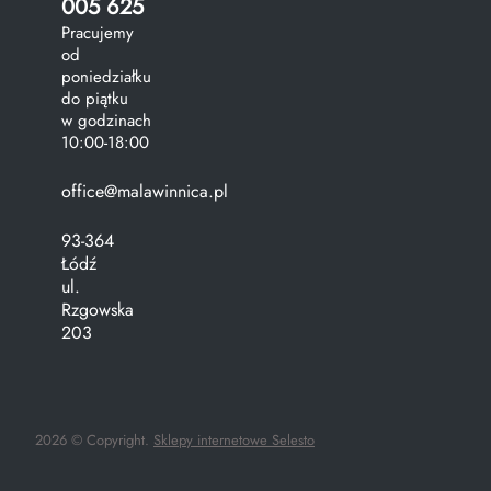
005 625
Pracujemy
od
poniedziałku
do piątku
w godzinach
10:00-18:00
office@malawinnica.pl
93-364
Łódź
ul.
Rzgowska
203
2026 © Copyright.
Sklepy internetowe Selesto