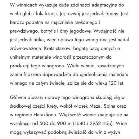
W winnicach wykazuje duże zdolności adaptacyjne do
wielu gleb i lokalizacji. Jej rozwój jest jednak trudny. Jest
bardzo podatna na mączniaka rzekomego i
prawdziwego, botrytis i ćmy jagodowe. Wydajność nie
jest jednak niska, więc uprawa tego winogrona jest nadal
zrównoważona. Kreta stanowi bogatą bazę danych o
unikalnym materiale winorośli przeznaczonym do
produkcji tego winogrona. Wiele winnic, zasadzonych
zanim filoksera doprowadziła do ujednolicenia materiału
winnego na całym świecie, zbliża się do wieku 120 lat.
Główne obszary uprawy tego winogrona skupiają się w
środkowej części Krety, wokół wiosek Maza, Spina oraz
w regionie Heraklionu. Większość winnic znajduje się na
wysokości od 500 do 900 m (1640 i 2952 stóp). Wina
mogą wykazywać podobną świeżość do win z wyżyn