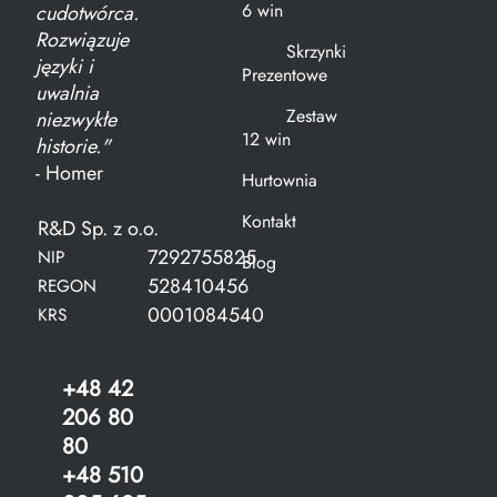
6 win
cudotwórca.
Rozwiązuje
Skrzynki
języki i
Prezentowe
uwalnia
Zestaw
niezwykłe
12 win
historie."
- Homer
Hurtownia
Kontakt
R&D Sp. z o.o.
7292755825
NIP
Blog
528410456
REGON
0001084540
KRS
+48 42
206 80
80
+48 510