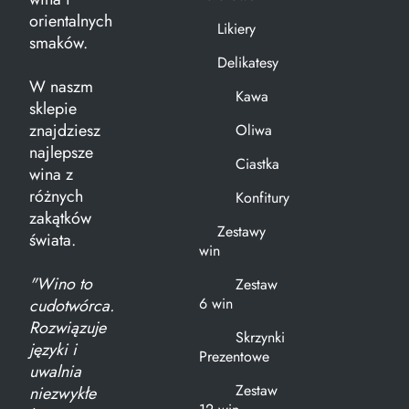
orientalnych
Likiery
smaków.
Delikatesy
W naszm
Kawa
sklepie
znajdziesz
Oliwa
najlepsze
Ciastka
wina z
różnych
Konfitury
zakątków
Zestawy
świata.
win
"Wino to
Zestaw
6 win
cudotwórca.
Rozwiązuje
Skrzynki
języki i
Prezentowe
uwalnia
Zestaw
niezwykłe