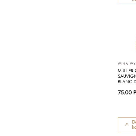
WINA W
MULLER
SAUVIG
BLANC 
75.00 
D
k