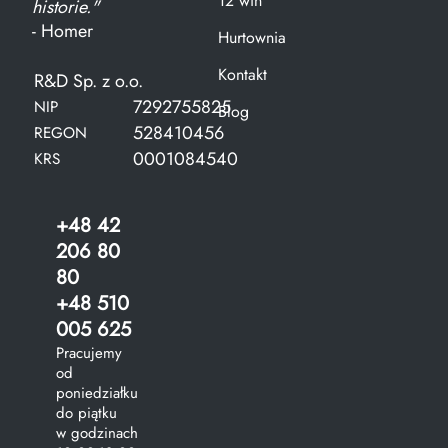
12 win
historie."
- Homer
Hurtownia
Kontakt
R&D Sp. z o.o.
7292755825
NIP
Blog
528410456
REGON
0001084540
KRS
+48 42
206 80
80
+48 510
005 625
Pracujemy
od
poniedziałku
do piątku
w godzinach