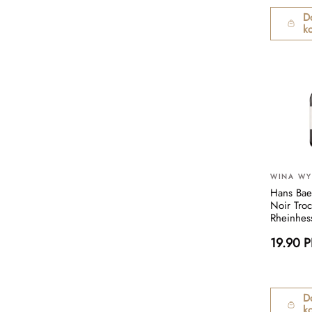
D
k
WINA W
Hans Bae
Noir Tr
Rheinhes
19.90 
D
k