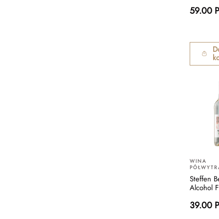
59.00 
D
k
WINA
PÓŁWYT
Steffen 
Alcohol 
39.00 