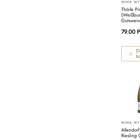
WINA W
Thörle Pi
(Weißbu
Gutswein
79.00 
D
k
WINA W
Allendor
Riesling 