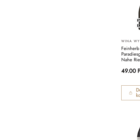
WINA W
Feinherb
Paradies
Nahe Rie
49.00 
D
k