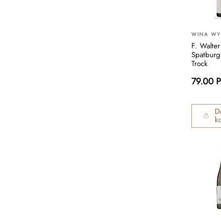
WINA W
F. Walte
Spatburg
Trock
79.00 
D
k