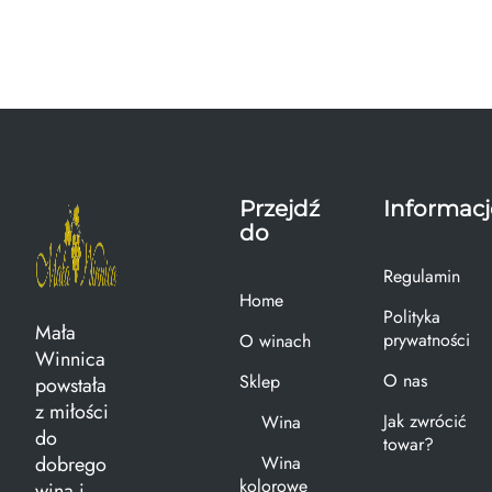
Przejdź
Informacj
do
Regulamin
Home
Polityka
Mała
prywatności
O winach
Winnica
O nas
Sklep
powstała
z miłości
Jak zwrócić
Wina
do
towar?
dobrego
Wina
kolorowe
wina i