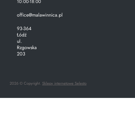
10:00-18:00
office@malawinnica.pl
93-364
Łódź
ul.
Rzgowska
203
2026 © Copyright.
Sklepy internetowe Selesto