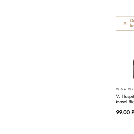
D
k
WINA W
V. Hosp
Mosel Rie
99.00 