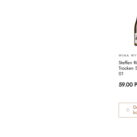
WINA W
Steffen R
Trocken 
01
59.00 
D
k