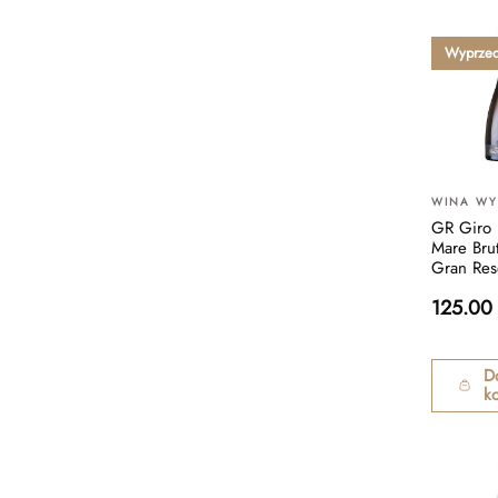
Wyprze
WINA W
GR Giro 
Mare Bru
Gran Res
125.00
D
k