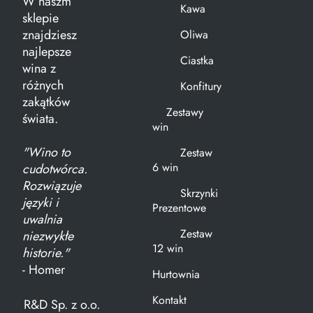
W naszm
Kawa
sklepie
znajdziesz
Oliwa
najlepsze
Ciastka
wina z
różnych
Konfitury
zakątków
Zestawy
świata.
win
"Wino to
Zestaw
6 win
cudotwórca.
Rozwiązuje
Skrzynki
języki i
Prezentowe
uwalnia
Zestaw
niezwykłe
12 win
historie."
- Homer
Hurtownia
Kontakt
R&D Sp. z o.o.