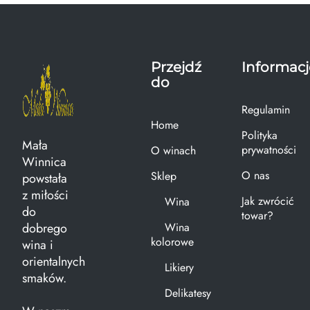
Przejdź
Informacj
do
Regulamin
Home
Polityka
Mała
prywatności
O winach
Winnica
O nas
Sklep
powstała
z miłości
Jak zwrócić
Wina
do
towar?
dobrego
Wina
kolorowe
wina i
orientalnych
Likiery
smaków.
Delikatesy