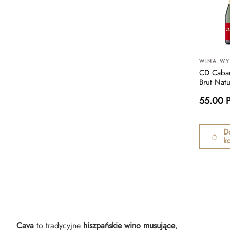
WINA W
CD Cabar
Brut Natu
55.00 
D
k
Cava
to tradycyjne
hiszpańskie wino musujące
,