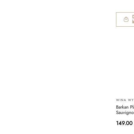
WINA W
Barkan P
Sauvign
149.00