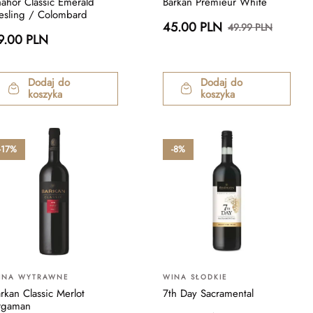
ahor Classic Emerald
Barkan Premieur White
esling / Colombard
45.00 PLN
49.99 PLN
9.00 PLN
Dodaj do
Dodaj do
koszyka
koszyka
-17%
-8%
INA WYTRAWNE
WINA SŁODKIE
rkan Classic Merlot
7th Day Sacramental
rgaman