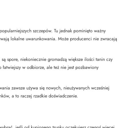
jpopularniejszych szczepów. Tu jednak pominięto ważny
grywają lokalne uwarunkowania. Może producenci nie zwracają
są spore, niekoniecznie gromadzą większe ilości tanin czy
 łatwiejszy w odbiorze, ale też nie jest pozbawiony
kowania zawsze używa się nowych, nieużywanych wcześniej
nków, a to raczej rzadkie doświadczenie.
 wybrać, jeśli od kupionego trunku oczekujesz czegoś więcej