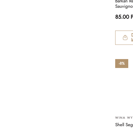
Barkan R
Sauvigno
85.00 
-8%
WINA W
Shell Seg