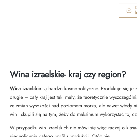
Wina izraelskie- kraj czy region?
Wina izraelskie
są bardzo kosmopolityczne. Produkuje się je 
drugie – cały kraj jest taki mały, że teoretycznie wyszczególn
ze zmian wysokości nad poziomem morza, ale nawet wtedy nie 
win i skupili się na tym, żeby do maksimum wykorzystać to,
W przypadku win izraelskich nie mówi się więc raczej o klasa
ujednolicenia całego profilu produkcji. Otóż nie.