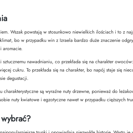
ia
iem. Wszak powstają w stosunkowo niewielkich ilościach i to z na
e klimat, bo w przypadku win z Izraela bardzo duże znaczenie od
i aromacie.
i sztucznemu nawadnianiu, co przekłada się na charakter owoców: 
cej cukru. To przekłada się na charakter, bo napój staje się nieco
sie degustacji.
dku charakterystyczne są wyraźne nuty drzewne, ponieważ do leża
sobie nuty kwiatowe i egzotyczne nawet w przypadku cięższych tru
e wybrać?
jpopularniejsze trunki i opowiadają niezwykłe historie. Warto je