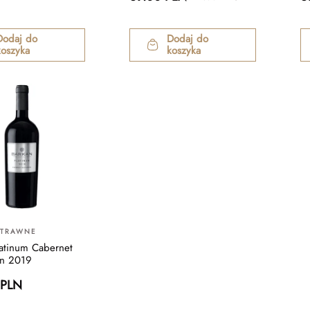
Dodaj do
Dodaj do
koszyka
koszyka
YTRAWNE
latinum Cabernet
on 2019
 PLN