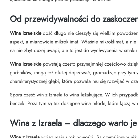
Od przewidywalności do zaskoczen
Wina izraelskie
dość długo nie cieszyły się wielkim powodzen
aspekt, a mianowicie mikroklimat. Właśnie mikroklimat, a ni
na nie zbyt dużej uwagi, ale to jest do wychwycenia w smaku 
Wina izraelskie
powstają często przynajmniej częściowo dzięk
garbników, mogą też dłużej dojrzewać, gromadząc przy tym wię
charakterystycznej głębi, która pozwala mu się rozwijać w cza
Spora część win z Izraela to wina leżakujące. W ich przypa
beczek. Poza tym są też dostępne wina młode, które łączą w 
Wina z Izraela – dlaczego warto j
Wina z Izraela
wciąż mają urok nowości. Są czymś innym niż na