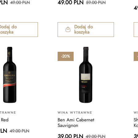
PLN
49.00 PLN
49.00 PLN
59.00 PLN
4
Dodaj do
Dodaj do
koszyka
koszyka
-20%
YTRAWNE
WINA WYTRAWNE
W
 Red
Ben Ami Cabernet
Sh
Sauvignon
K
PLN
49.00 PLN
39.00 PLN
3
49.00 PLN