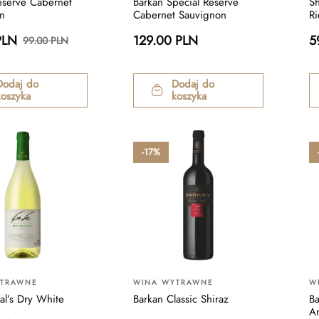
eserve Cabernet
Barkan Special Reserve
Sh
n
Cabernet Sauvignon
Ri
PLN
129.00 PLN
5
99.00 PLN
Dodaj do
Dodaj do
koszyka
koszyka
-17%
YTRAWNE
WINA WYTRAWNE
W
al’s Dry White
Barkan Classic Shiraz
Ba
A