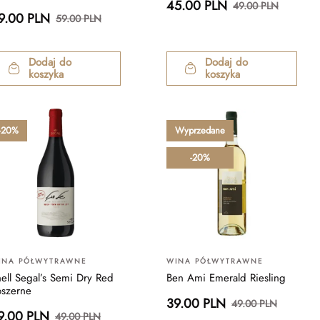
45.00 PLN
49.00 PLN
9.00 PLN
59.00 PLN
Dodaj do
Dodaj do
koszyka
koszyka
-20%
Wyprzedane
-20%
INA PÓŁWYTRAWNE
WINA PÓŁWYTRAWNE
ell Segal’s Semi Dry Red
Ben Ami Emerald Riesling
oszerne
39.00 PLN
49.00 PLN
9.00 PLN
49.00 PLN