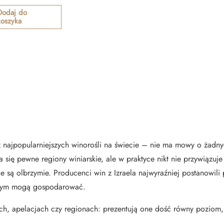
Dodaj do
koszyka
z najpopularniejszych winorośli na świecie – nie ma mowy o żadn
ia się pewne regiony winiarskie, ale w praktyce nikt nie przywiązu
są olbrzymie. Producenci win z Izraela najwyraźniej postanowili 
 czym mogą gospodarować.
ch, apelacjach czy regionach: prezentują one dość równy poziom, 