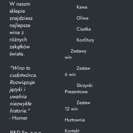
W naszm
Kawa
sklepie
znajdziesz
Oliwa
najlepsze
Ciastka
wina z
różnych
Konfitury
zakątków
Zestawy
świata.
win
"Wino to
Zestaw
6 win
cudotwórca.
Rozwiązuje
Skrzynki
języki i
Prezentowe
uwalnia
Zestaw
niezwykłe
12 win
historie."
- Homer
Hurtownia
Kontakt
R&D Sp. z o.o.