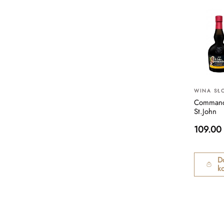
WINA SŁ
Command
St.John
109.00
D
k