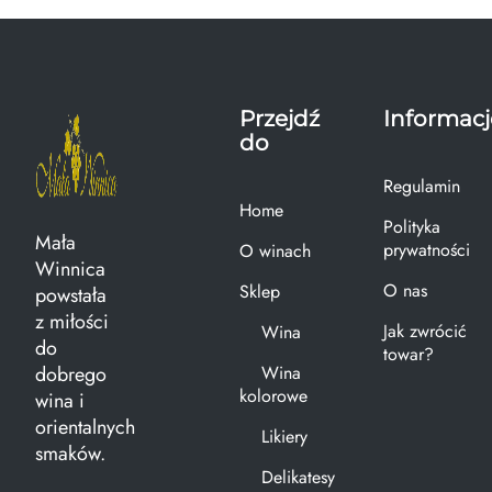
Przejdź
Informacj
do
Regulamin
Home
Polityka
Mała
prywatności
O winach
Winnica
O nas
Sklep
powstała
z miłości
Jak zwrócić
Wina
do
towar?
dobrego
Wina
kolorowe
wina i
orientalnych
Likiery
smaków.
Delikatesy