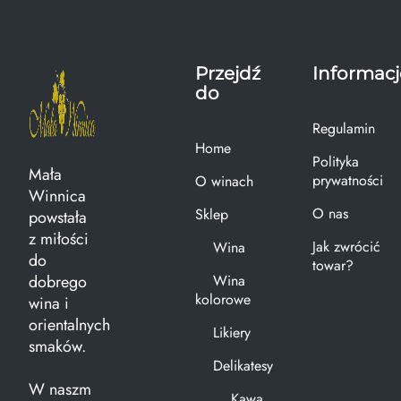
Przejdź
Informacj
do
Regulamin
Home
Polityka
Mała
prywatności
O winach
Winnica
O nas
Sklep
powstała
z miłości
Jak zwrócić
Wina
do
towar?
dobrego
Wina
kolorowe
wina i
orientalnych
Likiery
smaków.
Delikatesy
W naszm
Kawa