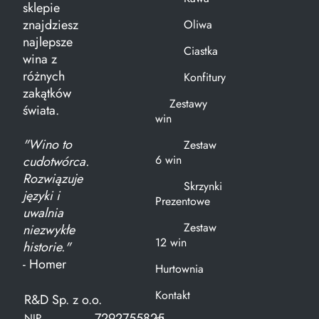
sklepie
znajdziesz
Oliwa
najlepsze
Ciastka
wina z
różnych
Konfitury
zakątków
Zestawy
świata.
win
"Wino to
Zestaw
6 win
cudotwórca.
Rozwiązuje
Skrzynki
języki i
Prezentowe
uwalnia
Zestaw
niezwykłe
12 win
historie."
- Homer
Hurtownia
Kontakt
R&D Sp. z o.o.
7292755825
NIP