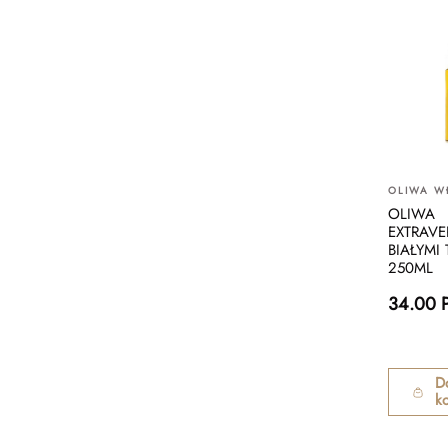
OLIWA W
OLIWA
EXTRAVE
BIAŁYMI
250ML
34.00 
D
k