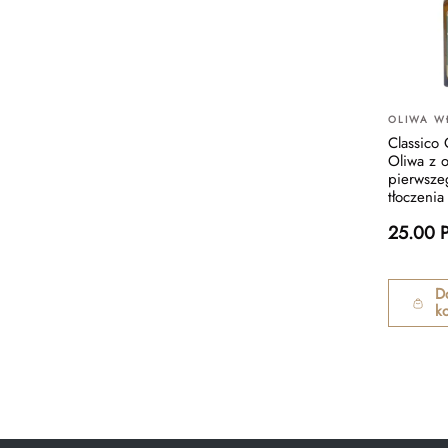
OLIWA W
Classico
Oliwa z o
pierwsze
tłoczeni
25.00 
D
k