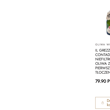
OLIWA W
IL GREZ
CONTAD
NIEFIL
OLIWA Z
PIERWS
TŁOCZEN
79.90 
D
k