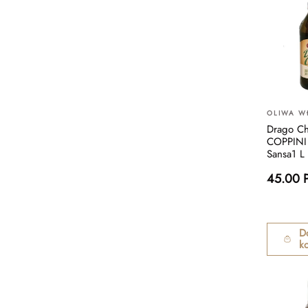
OLIWA W
Drago Ch
COPPINI
Sansa1 L
45.00 
D
k