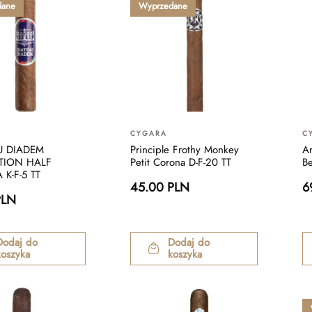
dane
Wyprzedane
CYGARA
C
U DIADEM
Principle Frothy Monkey
A
TION HALF
Petit Corona D-F-20 TT
Be
K-F-5 TT
45.00 PLN
6
PLN
Dodaj do
Dodaj do
koszyka
koszyka