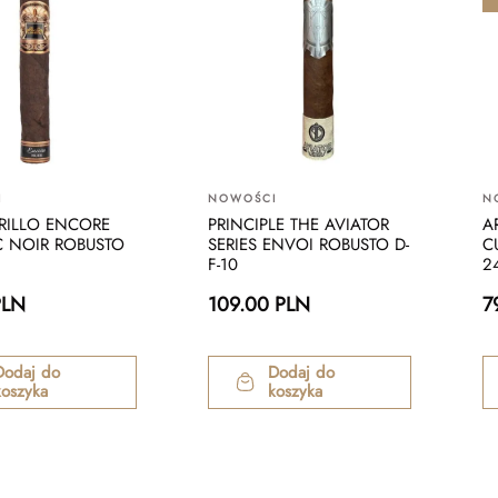
I
NOWOŚCI
N
RRILLO ENCORE
PRINCIPLE THE AVIATOR
A
C NOIR ROBUSTO
SERIES ENVOI ROBUSTO D-
C
F-10
2
PLN
109.00 PLN
7
Dodaj do
Dodaj do
koszyka
koszyka