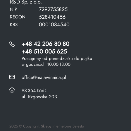
R&D Sp. z o.o.
7292755825
NIP
528410456
REGON
0001084540
KRS
+48 42 206 80 80
+48 510 005 625
Pracujemy od poniedziałku do piątku
w godzinach 10:00-18:00
office@malawinnica.pl
93-364 Łódź
ul. Rzgowska 203
2026 © Copyright.
Sklepy internetowe Selesto