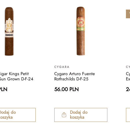
CYGARA
C
gar Kings Petit
Cygaro Arturo Fuente
Cy
Sun Grown D-F-24
Rothschilds D-F-25
Ex
PLN
56.00 PLN
2
Dodaj do
Dodaj do
koszyka
koszyka