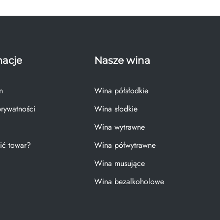
macje
Nasze wina
n
Wina półsłodkie
prywatności
Wina słodkie
Wina wytrawne
ić towar?
Wina półwytrawne
Wina musujące
Wina bezalkoholowe