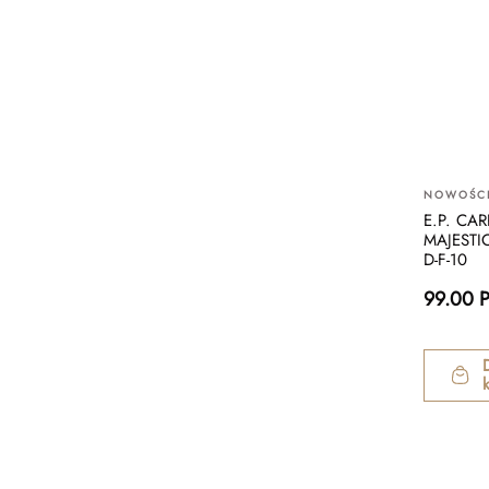
NOWOŚC
E.P. CA
MAJESTI
D-F-10
99.00 