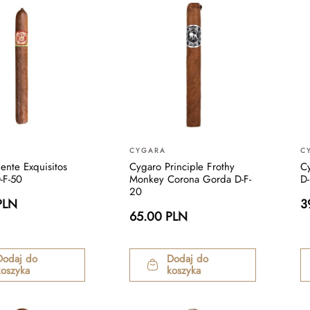
CYGARA
C
ente Exquisitos
Cygaro Principle Frothy
C
-F-50
Monkey Corona Gorda D-F-
D-
20
PLN
3
65.00 PLN
Dodaj do
Dodaj do
koszyka
koszyka