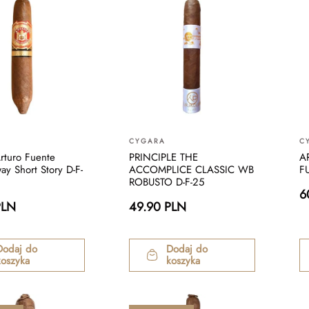
CYGARA
C
rturo Fuente
PRINCIPLE THE
A
y Short Story D-F-
ACCOMPLICE CLASSIC WB
F
ROBUSTO D-F-25
6
PLN
49.90 PLN
Dodaj do
Dodaj do
koszyka
koszyka