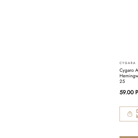
CYGARA
Cygaro A
Hemingwa
25
59.00 