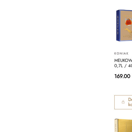
KONIAK
MEUKOW
0,7L / 
169.00
D
k