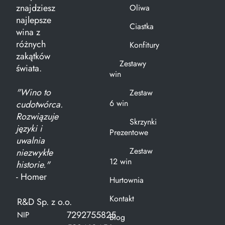
znajdziesz
Oliwa
najlepsze
Ciastka
wina z
różnych
Konfitury
zakątków
Zestawy
świata.
win
"Wino to
Zestaw
6 win
cudotwórca.
Rozwiązuje
Skrzynki
języki i
Prezentowe
uwalnia
Zestaw
niezwykłe
12 win
historie."
- Homer
Hurtownia
Kontakt
R&D Sp. z o.o.
7292755825
NIP
Blog