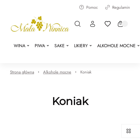
Pomoc
Regulamin
WINA
PIWA
SAKE
LIKIERY
ALKOHOLE MOCNE
Strona główna
Alkohole mocne
Koniak
Koniak