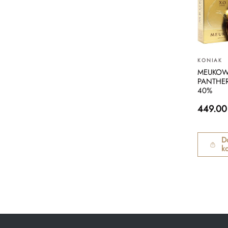
KONIAK
MEUKOW
PANTHER
40%
449.00
D
k