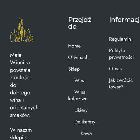
Przejdź
Informacj
do
Regulamin
Home
Polityka
Mała
prywatności
O winach
Winnica
O nas
Sklep
powstała
z miłości
Jak zwrócić
Wina
do
towar?
dobrego
Wina
kolorowe
wina i
orientalnych
Likiery
smaków.
Delikatesy
W naszm
Kawa
sklepie