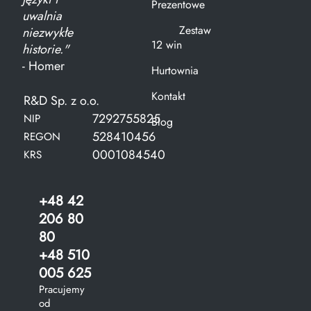
Prezentowe
uwalnia
Zestaw
niezwykłe
12 win
historie."
- Homer
Hurtownia
Kontakt
R&D Sp. z o.o.
7292755825
NIP
Blog
528410456
REGON
0001084540
KRS
+48 42
206 80
80
+48 510
005 625
Pracujemy
od