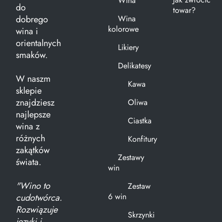
Wina
do
towar?
dobrego
Wina
kolorowe
wina i
orientalnych
Likiery
smaków.
Delikatesy
W naszm
Kawa
sklepie
znajdziesz
Oliwa
najlepsze
Ciastka
wina z
różnych
Konfitury
zakątków
Zestawy
świata.
win
"Wino to
Zestaw
6 win
cudotwórca.
Rozwiązuje
Skrzynki
języki i