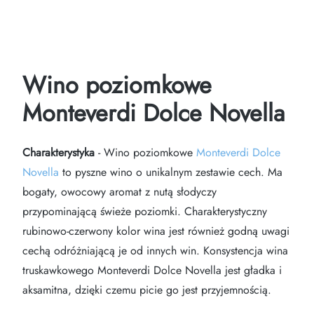
Wino poziomkowe
Monteverdi Dolce Novella
Charakterystyka
- Wino poziomkowe
Monteverdi Dolce
Novella
to pyszne wino o unikalnym zestawie cech. Ma
bogaty, owocowy aromat z nutą słodyczy
przypominającą świeże poziomki. Charakterystyczny
rubinowo-czerwony kolor wina jest również godną uwagi
cechą odróżniającą je od innych win. Konsystencja wina
truskawkowego Monteverdi Dolce Novella jest gładka i
aksamitna, dzięki czemu picie go jest przyjemnością.