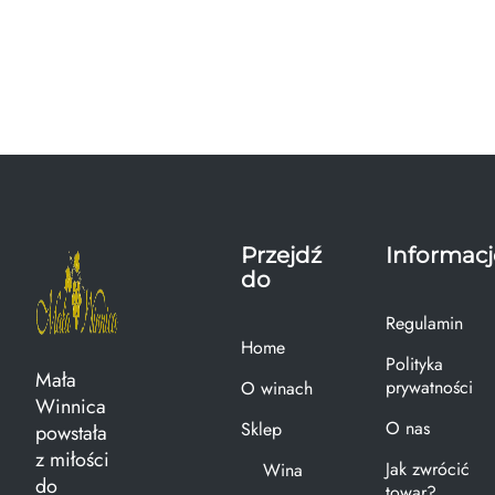
Przejdź
Informacj
do
Regulamin
Home
Polityka
Mała
prywatności
O winach
Winnica
O nas
Sklep
powstała
z miłości
Jak zwrócić
Wina
do
towar?